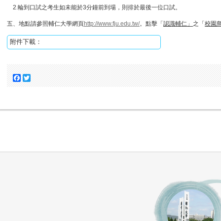
2.輪到口試之考生如未能於3分鐘前到場，則排於最後一位口試。
五、地點請參照輔仁大學網頁
http://www.fju.edu.tw/
。點擊「
認識輔仁」
之「
校園
附件下載：
Facebook
Twitter