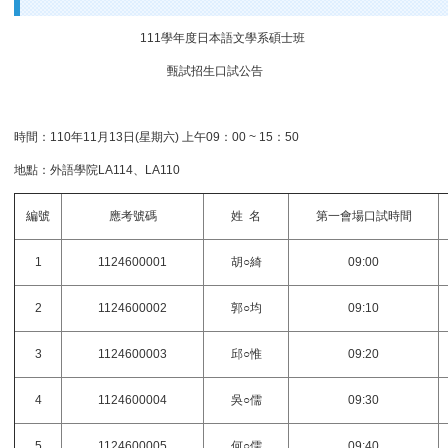
111學年度日本語文學系碩士班
甄試招生口試公告
時間：110年11月13日(星期六) 上午09：00 ~ 15：50
地點：外語學院LA114、LA110
編號
應考號碼
姓 名
第一會場口試時間
1
1124600001
胡○綺
09:00
2
1124600002
郭○均
09:10
3
1124600003
邱○惟
09:20
4
1124600004
吳○儒
09:30
5
1124600005
何○儒
09:40