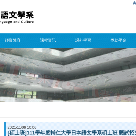
師資陣容
課程資訊
課外學習
獎助學金
2021/11/09 10:06
[碩士班]111學年度輔仁大學日本語文學系碩士班 甄試