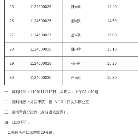
25
1124600025
陳○儀
14:40
26
1124600026
廖○淇
14:50
27
1124600027
唐○亭
15:00
28
1124600028
陳○楷
15:10
29
1124600029
張○家
15:20
30
1124600030
伍○蘋
15:30
一、報到時間：110年11月13日（星期六）上午08：40起
二、報到地點：外語學院一樓LA113（日文系辦公室）
三、請攜帶身分證件（身分證或駕照）。
四、口試時間：
1.每位考生口試時間20分鐘。