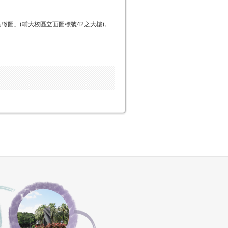
鳥瞰圖」
(輔大校區立面圖標號42之大樓)。