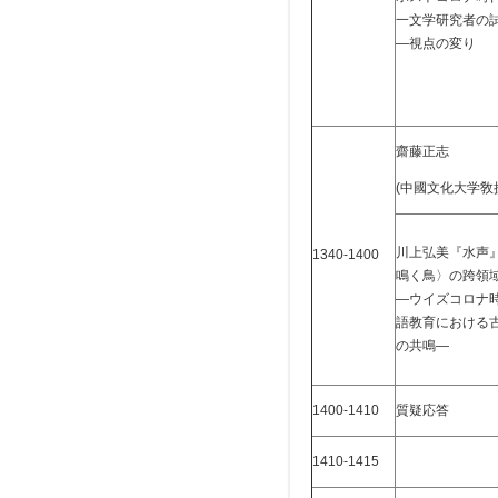
一文学研究者の
―視点の変り
齋藤正志
(中國文化大学敎
川上弘美『水声
1340-1400
鳴く鳥〉の跨領
―ウイズコロナ
語教育における
の共鳴―
1400-1410
質疑応答
1410-1415