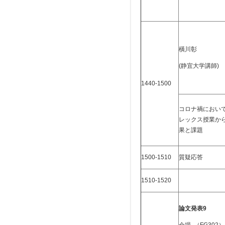
橫川彰
(静宜大学講師)
1440-1500
コロナ禍におい
レックス授業か
果と課題
1500-1510
質疑応答
1510-1520
論文発表9