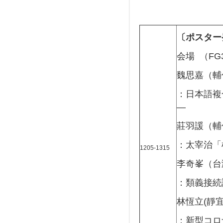
〔ポスター
会場 （FG
魏思嘉（輔
：日本語複
―
莊羽諼（輔
：太宰治「
1205-1315
李奇峯（台
：類義接続
林恆立(靜
：新型コロ