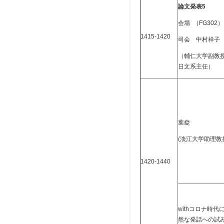
論文発表5
会場 （FG302）
1415-1420
司会 中村祥子
（輔仁大学副教
日文系主任）
葉夌
(淡江大学助理教
1420-1440
withコロナ時代
然な発話への試