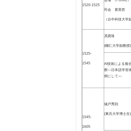
会場 （FG302）
1520-1525
司会 黄英哲
（台中科技大学
馮寶珠
(輔仁大学副教授)
1525-
1545
AI技術による複
察―日本語学習
例にして―
城戸秀則
(東呉大学博士生)
1545-
1605