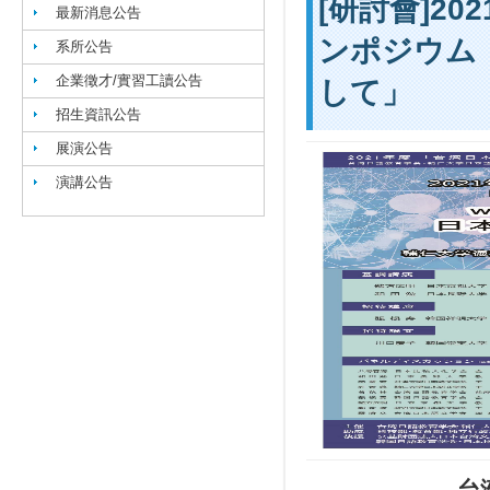
[研討會]2
最新消息公告
ンポジウム 
系所公告
企業徵才/實習工讀公告
して」
招生資訊公告
展演公告
演講公告
台