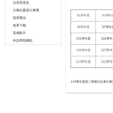
沿革與系史
大事紀要及行事曆
91學年度
92學年
規章辦法
表單下載
96學年度
97學年
宣傳影片
101學年度
102學
外語學院網站
107學
106學年度
111學年度
112學
114學年度第二學期日文系行