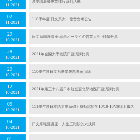
系友職涯暨專業課程系列活動
11
2021
02
110學年度 日文系大一發音會考公告
11
2021
29
日文系職涯講座-結果オーライの営業人生~經驗分享
10
2021
28
2021年全國大學校院日語演講比賽
10
2021
20
110學年度日文系畢業專題專家演講
10
2021
12
2021年第三十八屆日本航空盃北部地區日語演講比賽
10
2021
05
111學年度日本語文學系碩士班甄試招生10/19-10/26線上報名
10
2021
04
日文系職涯講座：人生三階段的六抉擇
10
2021
01