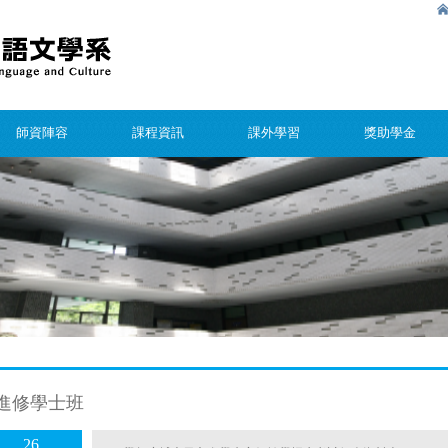
師資陣容
課程資訊
課外學習
獎助學金
進修學士班
26