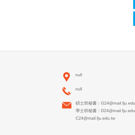
null
null
碩士班秘書：G24@mail.fju.edu
學士班秘書：D24@mail.fju.e
C24@mail.fju.edu.tw