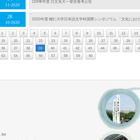
109學年度 日文系大一發音會考公告
11
2020
28
2020年度 輔仁大学日本語文学科国際シンポジウム 「文化にお
10
2020
1
2
3
4
5
6
7
8
9
10
11
12
13
19
20
21
22
23
24
25
26
27
28
29
36
37
38
39
40
41
42
43
44
45
46
4
53
54
55
56
57
58
59
60
.tw