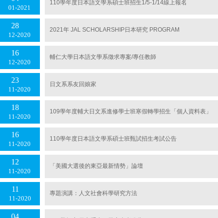
110學年度日本語文學系碩士班招生1/5-1/14線上報名
01
2021
28
2021年 JAL SCHOLARSHIP日本研究 PROGRAM
12
2020
16
輔仁大學日本語文學系徵求專案/專任教師
12
2020
23
日文系系友回娘家
11
2020
18
109學年度輔大日文系進修學士班寒假轉學招生「個人資料表」
11
2020
16
110學年度日本語文學系碩士班甄試招生考試公告
11
2020
12
「美國大選後的東亞最新情勢」論壇
11
2020
11
專題演講：人文社會科學研究方法
11
2020
04