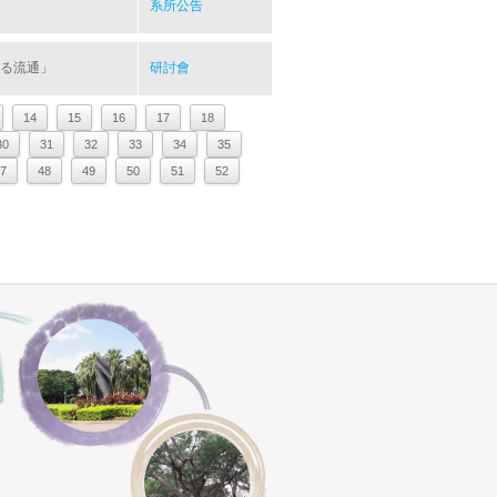
系所公告
ける流通」
研討會
14
15
16
17
18
30
31
32
33
34
35
7
48
49
50
51
52