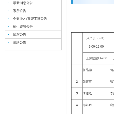
最新消息公告
系所公告
企業徵才/實習工讀公告
招生資訊公告
展演公告
入門班（9/3）
演講公告
9:00-12:00
上課教室LA206
1
何品諭
何
2
張育瑄
張
3
李婕汝
李
4
邱鈺玲
邱