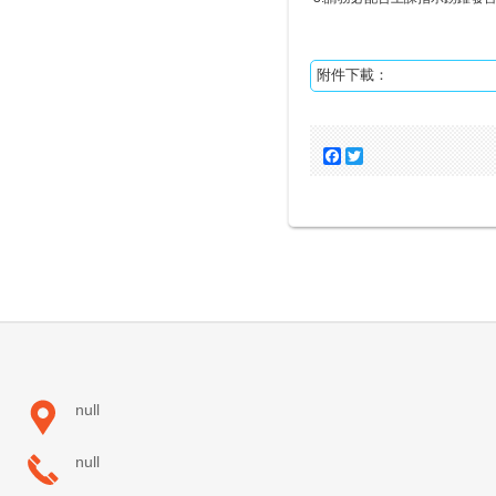
附件下載：
Facebook
Twitter
null
null