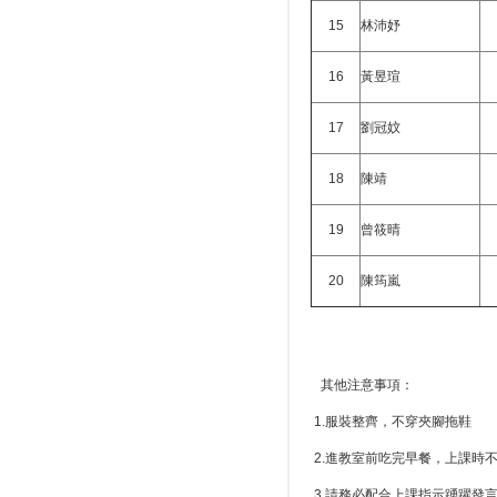
15
林沛妤
16
黃昱瑄
17
劉冠妏
18
陳靖
19
曾筱晴
20
陳筠嵐
其他注意事項：
1.服裝整齊，不穿夾腳拖鞋
2.進教室前吃完早餐，上課時不
3.請務必配合上課指示踴躍發