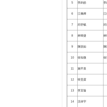
5
李鈞皓
李
6
江佩樺
江
7
邱舒毓
邱
8
林暐捷
林
9
陳顗如
陳
10
徐知微
徐
11
施芊喜
12
韓旻霆
13
李宜璇
14
沈倬宇