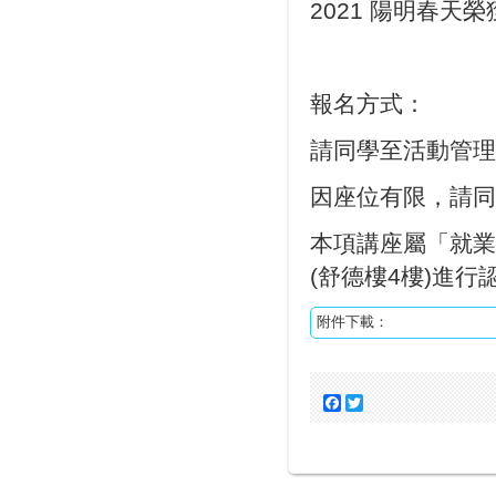
2021 陽明春天
報名方式：
請同學至活動管理
因座位有限，請同
本項講座屬「就業
(舒德樓4樓)進行
附件下載：
Facebook
Twitter