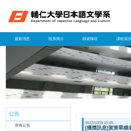
最新消息
院系簡介
師資陣容
課程資
公告
2022/10/18 15:05
所有公告
[獲獎訊息]賀黃翠娥